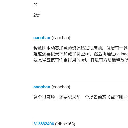
的
2赞
caochao
(caochao)
释放脚本动态加载的资源还是很麻烦。试想有一列
难道还要记录下加载了哪些url，然后再通过cc.loader
我觉得应该有个更好用的api。有没有方法能释放所有通
caochao
(caochao)
这个很麻烦，还要记录前一个场景动态加载了哪些
312862496
(tdbbc163)