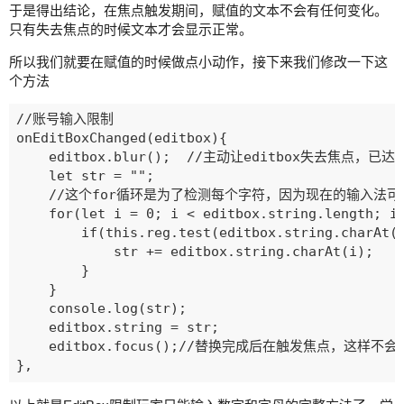
于是得出结论，在焦点触发期间，赋值的文本不会有任何变化。
只有失去焦点的时候文本才会显示正常。
所以我们就要在赋值的时候做点小动作，接下来我们修改一下这
个方法
//账号输入限制

onEditBoxChanged(editbox){

    editbox.blur();  //主动让editbox失去焦点，
    let str = "";

    //这个for循环是为了检测每个字符，因为现在的输入法可
    for(let i = 0; i < editbox.string.length; i+
        if(this.reg.test(editbox.string.charAt(i
            str += editbox.string.charAt(i);

        }

    }

    console.log(str);

    editbox.string = str;

    editbox.focus();//替换完成后在触发焦点，这样不会