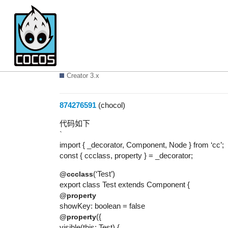
属性编辑器的visible使用函
Creator 3.x
874276591
(chocol)
代码如下
`
import { _decorator, Component, Node } from ‘cc’;
const { ccclass, property } = _decorator;
(‘Test’)
@ccclass
export class Test extends Component {
@property
showKey: boolean = false
({
@property
visible(this: Test) {