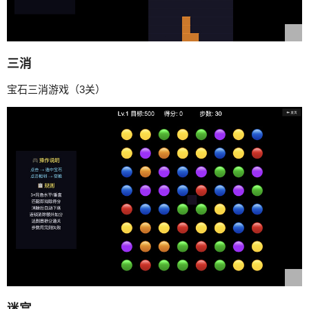
三消
宝石三消游戏（3关）
迷宫