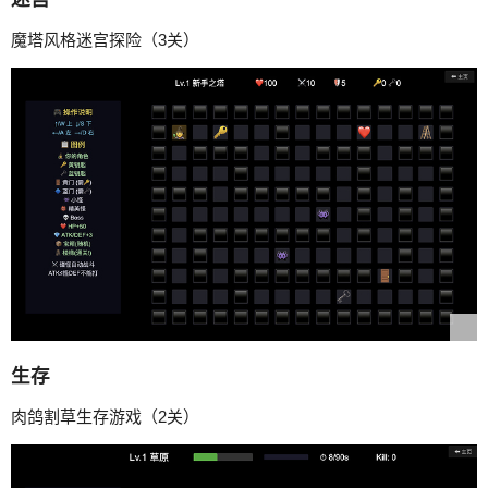
魔塔风格迷宫探险（3关）
生存
肉鸽割草生存游戏（2关）