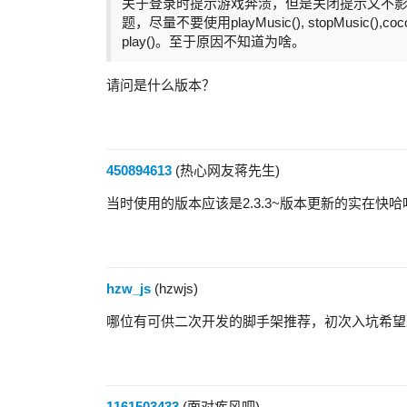
关于登录时提示游戏奔溃，但是关闭提示又不
题，尽量不要使用playMusic(), stopMusic(
play()。至于原因不知道为啥。
请问是什么版本？
450894613
(热心网友蒋先生)
当时使用的版本应该是2.3.3~版本更新的实在快哈
hzw_js
(hzwjs)
哪位有可供二次开发的脚手架推荐，初次入坑希望
1161503433
(面对疾风吧)