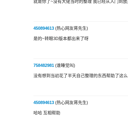
就是你了~没有大佬当时的整理 我已经从入门到放
450894613
(热心网友蒋先生)
是的~转眼3D版本都出来了呀
758482981
(谁睡觉叫)
没有想到当初花了半天自己整理的东西帮助了这么
450894613
(热心网友蒋先生)
哈哈 互相帮助