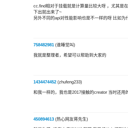
cc.find相对于挂载就是计算量比较大呀 ，尤其是
下出就出来了~
另外不同的api对性能影响也是不一样的呀 比如为什么
758482981
(谁睡觉叫)
我就是整理者，希望可以帮助到大家的
1434474452
(zhufeng233)
和我一样的，我也是2017接触的creator 当时还
450894613
(热心网友蒋先生)