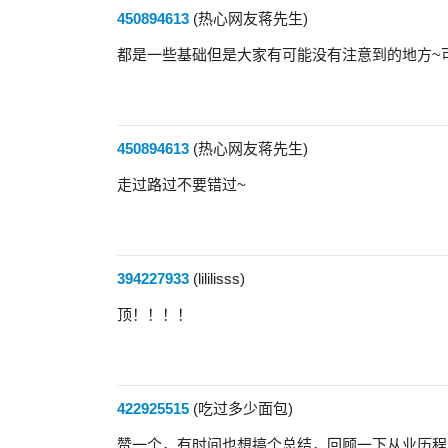
450894613
(热心网友蒋先生)
都是一些基础但是大家有可能没有注意到的地方~
450894613
(热心网友蒋先生)
走过路过不要错过~
394227933
(lililisss)
顶！！！！
422925515
(吃过多少面包)
赞一个，有时间也想搞个总结，回顾一下从业历程