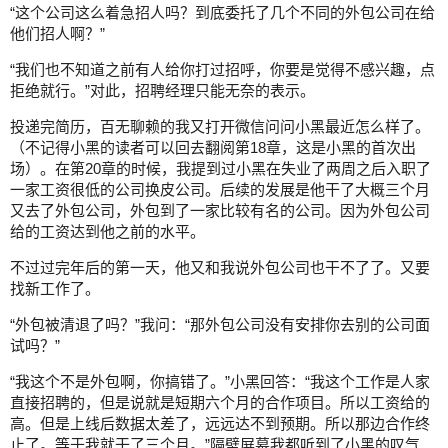
“这个公司这么着急招人吗？到底委托了几个不同的外包公司在给
他们招人啊？”
“我们也不知道之前有人给你打过招呼，你要是觉得不感兴趣，点
拒绝就行。”对此，招聘经理只能无奈的表示。
投递完简历，百无聊赖的我又打开微信问问小黑最近怎么样了。
（不记得小黑的读者可以回去翻阅第18章，这是小黑的首次出
场）。在第20章的时候，我提到过小黑在失业了两周之后入职了
一家工资很低的公司换皮公司。后续的发展是他干了大概三个月
又去了外包公司，外包到了一家比较有名的公司。因为外包公司
给的工资达到他之前的水平。
不过过完年后的第一天，他又和我说外包公司也干不了了。又要
找新工作了。
“外包被清退了吗？”我问：“那外包公司没有安排你去别的公司面
试吗？”
“我这个不是外包啊，你搞错了。”小黑回答：“我这个工作是人家
直接招聘的，但是说就是短期六个月的合作项目。所以工资给的
高。但是上线后数据太差了，远远达不到预期。所以那边合作终
止了。等于我就干了三个月。”隔壁屏幕我都听到了小黑的叹气