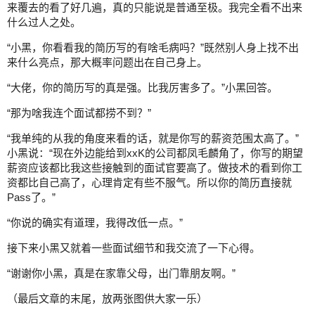
来覆去的看了好几遍，真的只能说是普通至极。我完全看不出来
什么过人之处。
“小黑，你看看我的简历写的有啥毛病吗？”既然别人身上找不出
来什么亮点，那大概率问题出在自己身上。
“大佬，你的简历写的真是强。比我厉害多了。”小黑回答。
“那为啥我连个面试都捞不到？”
“我单纯的从我的角度来看的话，就是你写的薪资范围太高了。”
小黑说：“现在外边能给到xxK的公司都凤毛麟角了，你写的期望
薪资应该都比我这些接触到的面试官要高了。做技术的看到你工
资都比自己高了，心理肯定有些不服气。所以你的简历直接就
Pass了。”
“你说的确实有道理，我得改低一点。”
接下来小黑又就着一些面试细节和我交流了一下心得。
“谢谢你小黑，真是在家靠父母，出门靠朋友啊。”
（最后文章的末尾，放两张图供大家一乐）