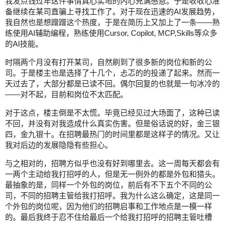
我发点钱过年这件事情真心实地的内心充满感恩。于是收收心准
备继续在某司直骗上寻找工作了。对于现在迅速的AI发展趋势，
我自然也是想蹭蹭这个热度，于是在简历上又加上了一条——熟
练使用AI辅助编程，熟练使用Cursor, Copilot, MCP,Skills等众多
的AI技能。
时隔两个月没有打开某司，自然刷到了很多新的岗位和新的公
司。于是楼主也是选择了十几个，忐忑的的投递了起来。然而一
天过去了，大部分都是已读不回。偶尔回复的也就是一句冰冷的
——对不起，目前和岗位不太匹配。
对于这点，楼主倒是不太慌。毕竟已经见过大场面了，这种已读
不回，并没有对我造成什么真实伤害。但是俗话说的好，金三银
四，金九银十。在招聘最热门的时间里都是这样子的情况。又让
我对后边的发展隐隐有些担心。
与之相对的，招聘方似乎也没有好到哪里去。这一周每天都会有
一两个主动给我打招呼的人，但是无一例外的都是外包和猎头。
最抽象的是，同样一个外包的岗位，前后有不下五个不同的公
司，不同的招聘主管给我打招呼。我为什么这么确定，这是同一
个外包的岗位呢，因为他们的招聘启事和工作地点是一模一样
的。最后我终于忍不住给最后一个给我打招呼的招聘主管吐槽