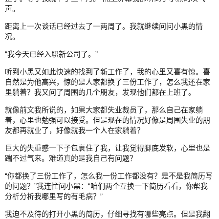
声。
距离上一次谈话已经过去了一两周了。我就继续问问小黑的情
况。
“我今天已经入职新公司了。”
听到小黑又如此快速的找到了新工作了，我的心里又喜有惊。喜
自然是为他高兴，惊的是人家都换了三份工作了，怎么我还在家
里躺着？我又问了周围的几个朋友，发现他们都在上班了。
就像前文我所说的，如果大家都失业裁员了，那么自己在家躺
着，心里也勉强可以接受。但是现在的情况好像是周围失业的朋
友都再就业了，好像就我一个人在家躺着？
巨大的失重感一下子包裹住了我，让我觉得脚底发软，心里也是
踹不过气来。难道真的是我自己有问题？
“你都换了三份工作了，怎么我一份工作都没有？是不是我简历写
的问题？”我连忙问小黑：“咱们两个互换一下简历看看，你帮我
分析分析我哪里写的有毛病？”
我迫不及待的打开小黑的简历，仔细寻找有哪些亮点。但是我翻