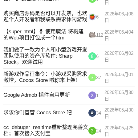
日
购买商店源码是否可以开发票，也欢
2026年06月08
6
迎个人开发者和我联系需求休闲游戏
日
【super-html】🧙 使用魔法 将构建
2026年06月04
112
的Web项目打包成一个html
日
我们做了一款为个人和小型游戏开发
2026年06月02
团队使用的资产库软件: Sharp
6
日
Stock，欢迎试用
新游戏作品征集令：小游戏采购需求
2026年06月01
37
激增，Cocos Store 喊你来上架！
日
2026年05月30
Google Admob 插件自用更新
1
日
2026年05月30
求求你们管管 Cocos Store 吧
34
日
cc_debuger_realtime重新整理完善文
2026年05月25
24
档；首次接入支付宝
日