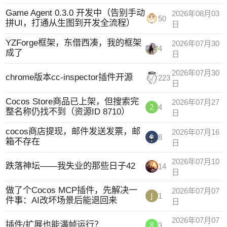
Game Agent 0.3.0 开发中（告别手动
2026年08月03
50
拼UI，打通从生图到开发全流程）
日
YZForge框架，东借西凑，我的框架
2026年07月30
4
成了
日
2026年07月30
chrome版本cc-inspector插件开源
223
日
Cocos Store商品已上架，但搜索完
2026年07月27
4
整名称仍找不到（资源ID 8710）
日
cocos商店提现，邮件发送发票，邮
2026年07月16
8
箱不存在
日
2026年07月10
跌落神坛——我失业的那些日子42
14
日
做了个Cocos MCP插件，先解决一
2026年07月07
1
件事：AI改坏场景后能退回来
日
2026年07月07
插件/扩展也能满帧运行？
3