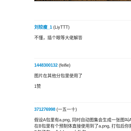
刘较瘦_1
(LiyTTT)
不懂，插个眼等大佬解答
1448300132
(feifie)
图片在其他分包里使用了
1赞
371276998
(一五一十)
假设A包里有a.png, 同时自动图集会生成一张图叫AA
在B包里有个预制体直接使用到了a.png, 打包后