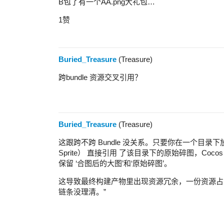
B包了有一个AA.png大礼包…
1赞
Buried_Treasure
(Treasure)
跨bundle 资源交叉引用？
Buried_Treasure
(Treasure)
这跟跨不跨 Bundle 没关系。只要你在一个目录下放了 
Sprite） 直接引用 了该目录下的原始碎图，Co
保留 ‘合图后的大图’和‘原始碎图’。
这导致最终构建产物里出现资源冗余，一份资源占
链条没理清。”