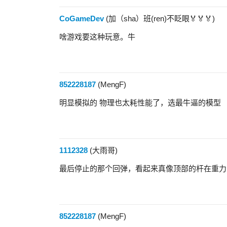
CoGameDev
(加（sha）班(ren)不眨眼🏅🏅🏅)
啥游戏要这种玩意。牛
852228187
(MengF)
明显模拟的 物理也太耗性能了，选最牛逼的模型
1112328
(大雨哥)
最后停止的那个回弹，看起来真像顶部的杆在重力
852228187
(MengF)