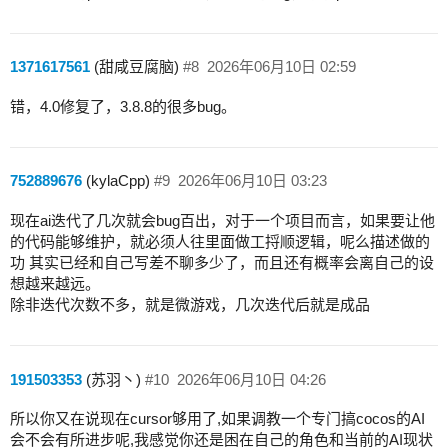
1371617561
(甜咸豆腐脑)
#8
2026年06月10日 02:59
错，4.0修复了，3.8.8的很多bug。
752889676
(kylaCpp)
#9
2026年06月10日 03:23
现在ai迭代了几次就会bug百出，对于一个项目而言，如果要让他
的代码能够维护，就必须人往里面做工捋顺逻辑，呢么描述做的
功 其实已经和自己写差不聊多少了，而且还有概率会离自己的设
想越来越远。
除非迭代次数不多，就是微游戏，几次迭代后就是成品
191503353
(苏羽丶)
#10
2026年06月10日 04:26
所以你又在说现在cursor够用了,如果调教一个专门搞cocos的AI
会不会有所进步呢,我感觉你还是困在自己的角色和当前的AI现状