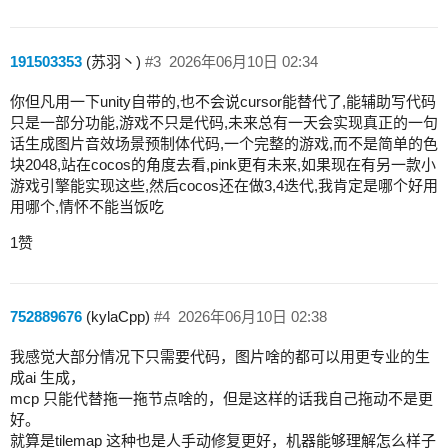
191503353
(苏羽丶)
#3
2026年06月10日 02:34
你但凡用一下unity自带的,也不会说cursor能替代了,能辅助写代码
只是一部分功能,游戏不只是代码,未来总有一天会实现真正的一句
话生成图片音效场景预制体代码,一个完整的游戏,而不是简单的色
块2048,站在cocos的角度去看,pink更有未来,如果现在有另一款小
游戏引擎能实现这些,然后cocos还在做3,4迭代,我肯定是哪个好用
用哪个,情怀不能当饭吃
1赞
752889676
(kylaCpp)
#4
2026年06月10日 02:38
我感觉大部分情况下只需要代码，图片啥的都可以用更专业的生
成ai 生成，
mcp 只能代替拖一拖节点啥的，但是这样的话我自己拖动不是更
好。
就算是tilemap 这种也是人手动修复更好，机器能够理解怎么样子