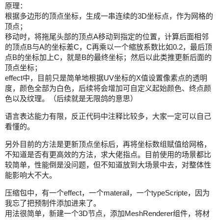
原理：
根据多边形的顶点坐标，生成一串连续的3D坐标点，作为网格的
顶点；
移动时，将拖尾头部的顶点A移动到指定的位置，计算后面相邻
的顶点B与A的坐标差C，C再乘以一个缩放系数比如0.2，最后顶
点B的坐标加上C，就是B的最终坐标；然后以此类推更新后面的
顶点坐标；
effect中，目前只是简单地根据UV坐标的X值设置像素点的透明
度，颜色全部为白色，后续将会增加可自定义起始颜色、终点颜
色以及纹理。（后续就是无限鸽的意思）
语言表达能力有限，反正代码中注释比较多，大家一定可以自己
看懂的。
另外目前的方法是更新顶点坐标后，再将坐标数组赋值给网格，
不知道是否有更高效的方法，求大佬指点。目前使用的场景都比
较简单，性能倒是没问题，但不知道放到大场景中去，对整体性
能影响大不大。
压缩包中，有一个effect，一个materail，一个typeScripte，因为
我忘了把预制件添加进来了。
用法很简单，新建一个3D节点，添加MeshRenderer组件，将材