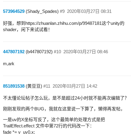
573964529
(Shady_Spades)
#9
2020年03月27日 08:31
好强，想到https://zhuanlan.zhihu.com/p/99487181这个unity的
shader，闲下来试试看！
447807192
(b447807192)
#10
2020年03月27日 08:46
m,ark
851891538
(黄豆豆)
#11
2020年03月27日 14:42
不太懂论坛帖子怎么玩，是不是超过24小时就不能再次编辑了？
刚刚发现的两个BUG，我就在这里说一下算了，懒得再发帖，
一是uv的X坐标写反了，这个最简单的处理方式是把
TrailEffect.effect 文件中第72行的代码改一下：
fade *= v_uv0.x;