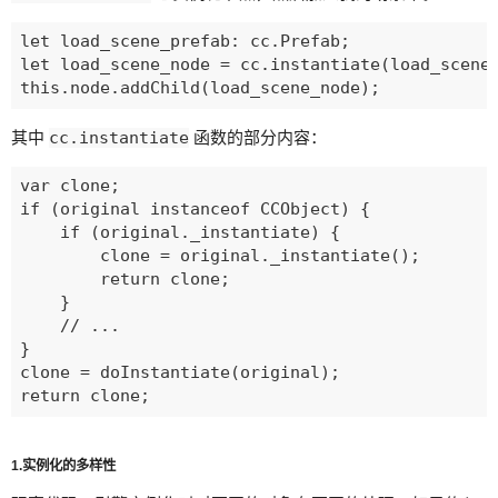
let load_scene_prefab: cc.Prefab;

let load_scene_node = cc.instantiate(load_scene_
其中
cc.instantiate
函数的部分内容：
var clone;

if (original instanceof CCObject) {

    if (original._instantiate) {

        clone = original._instantiate();

        return clone;

    }

  	// ...

}

clone = doInstantiate(original);

1.实例化的多样性