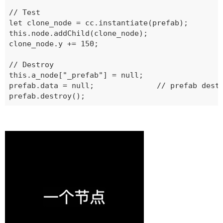
// Test

let clone_node = cc.instantiate(prefab);

this.node.addChild(clone_node);

clone_node.y += 150;

// Destroy

this.a_node["_prefab"] = null;

prefab.data = null;              // prefab 