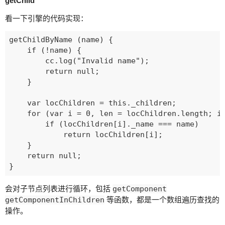
getChild
看一下引擎的代码实现：
getChildByName (name) {

    if (!name) {

        cc.log("Invalid name");

        return null;

    }

    var locChildren = this._children;

    for (var i = 0, len = locChildren.length; i 
        if (locChildren[i]._name === name)

            return locChildren[i];

    }

    return null;

会对子节点列表进行循环，包括
getComponent
getComponentInChildren
等函数，都是一个数组遍历查找的
操作。