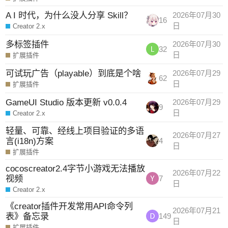
A I 时代，为什么没人分享 Skill？
2026年07月30
16
日
Creator 2.x
多标签插件
2026年07月30
32
日
扩展插件
可试玩广告（playable）到底是个啥
2026年07月29
62
日
扩展插件
GameUI Studio 版本更新 v0.0.4
2026年07月29
9
日
Creator 2.x
轻量、可靠、经线上项目验证的多语
2026年07月27
言(i18n)方案
4
日
扩展插件
cocoscreator2.4字节小游戏无法播放
2026年07月22
视频
7
日
Creator 2.x
《creator插件开发常用API命令列
2026年07月21
表》备忘录
149
日
扩展插件