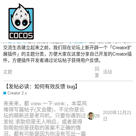
Creator 2.x
抖音小游戏
在你发帖求助之前：
扩展插件
在扩展商店 的评论和
交流生态建立起来之前，我们现在论坛上新开辟一个「Creator扩
展插件」的主题分类，方便大家在这里分享自己开发的Creator插
件，方便插件开发者通过论坛帖子获得用户反馈。
回
主题
活动
复
【发帖必读：如何有效反馈 bug】
Creator 2.x
来来来，都 view 一下:wink:，本菜鸡
难得写篇帖子(叉会腰)，不论你是论
2020年11月21
坛的萌新还是老司机，只要你遇到过
28
日
发帖 求助但是无人响应，或者是得
到帮助但是获取的答案不正确的情
况，都有可能是因为你没有写出一篇