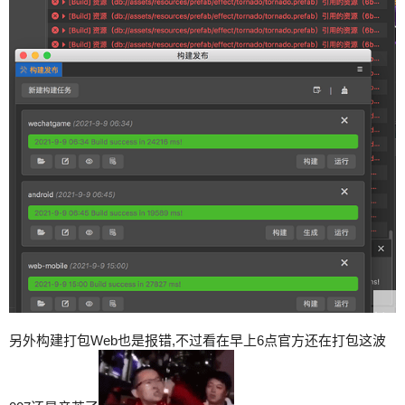
另外构建打包Web也是报错,不过看在早上6点官方还在打包这波