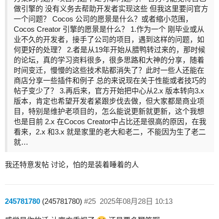
做引擎的 没有义务去帮助开发者实现这些 但我这里要问官方
一个问题？ Cocos 公司的愿景是什么？或者缩小范围，
Cocos Creator 引擎的愿景是什么？ 1.作为一个 刚毕业或从
业不久的开发者，接手了公司的项目，遇到这样的问题，如
何更好的处理？ 2.者是从19年开始从腊鸭转过来的，那时候
的论坛，真的学习资料很多，很多思路和大神的分享，随着
时间变迁，慢慢的这些技术贴都消失了？此时一些人还能在
商店分享一些插件和例子 总的来说现在关于性能或者技巧的
帖子变少了？ 3.再后来，官方开始把中心从2.x 版本转向3.x
版本，肯定也希望开发者紧跟步伐去做，但大家都是商业项
目，特别是维护老项目的，怎么能说更新就更新，这个我想
也是目前 2.x 在Cocos Creator中占比还是很高的原因，在我
看来，2.x 和3.x 就是家里的老大和老二，不能因为生了老二
就…
我还特意发帖 讨论，怕的是装着睡着的人
245781780
(245781780)
#25
2025年08月28日 10:13