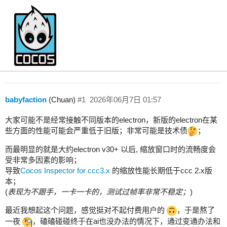
插件/扩展也能满帧运行？
Store
babyfaction
(Chuan)
#1
2026年06月7日 01:57
大家可能不是经常接触不同版本的electron，新版的electron在某
些方面的性能可能会严重低于旧版；非常可能是技术债
；
而最明显的就是大约electron v30+ 以后, 缩放窗口时的流畅度会
受非常多因素的影响；
导致
Cocos Inspector for ccc3.x
的缩放性能长期低于ccc 2.x版
本；
(
表现为不跟手，一卡一卡的，测试过帧率非常不稳定；
)
最近我想起这个问题，感觉挺对不起付费用户的
，于是熬了
一夜
，磕磕碰碰终于在ai也没办法的情况下，通过变通办法和