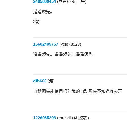
2485880454
(尼古拉斯.二牛)
遥遥领先。
3赞
15602405757
(ydisk3528)
遥遥领先。遥遥领先。遥遥领先。
dfb666
(渡)
自动图集能使用吗？我的自动图集不知道咋处理
1226085293
(muzzik(马赛克))