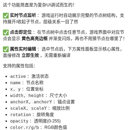
这个功能简直是为复杂UI调试而生的！
实时节点监听
：游戏运行时自动展示完整的节点树结构，支
持展开/收起子节点，层级关系一目了然
点击即定位
：在节点树中点击任意节点，游戏界面中对应节
点会显示
黄色高亮边框
并渐变闪烁，再也不用猜节点在哪里了！
属性实时编辑
：选中节点后，下方属性面板显示核心属性，
直接修改
立即生效
，无需重新编译
支持的属性包括：
active
：激活状态
name
：节点名称
x, y
：位置坐标
width, height
：尺寸大小
anchorX, anchorY
：锚点设置
scaleX, scaleY
：缩放比例
rotation
：旋转角度
opacity
：透明度(0-255)
color.r/g/b
：RGB颜色值