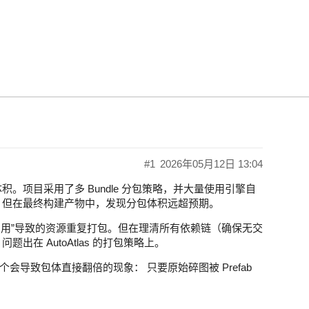
oAtlas 触发“双重打包”：碎图与图集共存
#1
2026年05月12日 13:04
。项目采用了多 Bundle 分包策略，并大量使用引擎自
ll 优化。但在最终构建产物中，发现分包体积远超预期。
交叉引用”导致的资源重复打包。但在理清所有依赖链（确保无交
题出在 AutoAtlas 的打包策略上。
现了一个会导致包体直接翻倍的现象： 只要原始碎图被 Prefab