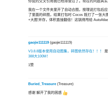
你说的交叉引用我已经排查过了。现在的问题其实是 Co
我在一个文件夹里开了自动合图，按理说打包后应该只有一
了里面的碎图，结果打包时 Cocos 既打了一张
+大图’并存，体积直接翻倍！这锅得甩给 AutoA
gaojie111119
(gaojie111119)
V3.8.8版本使用自动图集，碎图依然存在！！！
是
388大100M！
1赞
Buried_Treasure
(Treasure)
感谢 解开了我的困惑