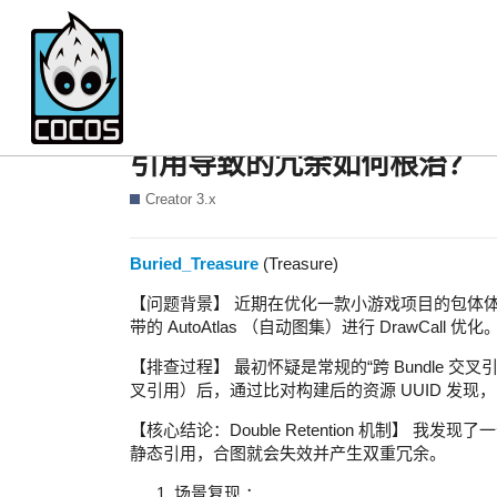
【Cocos 3.x 避坑】Aut
引用导致的冗余如何根治？
Creator 3.x
Buried_Treasure
(Treasure)
【问题背景】 近期在优化一款小游戏项目的包体体积
带的 AutoAtlas （自动图集）进行 DrawCa
【排查过程】 最初怀疑是常规的“跨 Bundle 
叉引用）后，通过比对构建后的资源 UUID 发现， 问
【核心结论：Double Retention 机制】 我发
静态引用，合图就会失效并产生双重冗余。
场景复现 ：