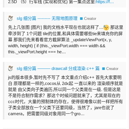
2.5D （5）行军线 (实现和优化) 第一集点这里:
https://f…
slg 细分篇 --------- 无限地图原理
Creator
先上几张图 [图片] 我的文档水平现在也就这样了…
那这里
牵涉到了 1个问题 tile的位置,和具体需要哪些tie来填充你的屏
幕 那我们先来看看官方截屏算法 _updateViewPort(x, y,
width, height) { if (this._viewPort.width === width &&
this._viewPort.height === he…
slg 细分篇 ——— drawcall 分成渲染 c++ 篇
Creator
js的版本很多,暂时先不写了 本文重点介绍c++ 首先大家要明
白 原理都是一样的,cocos从 2dx起 一直以来的 渲染顺序就是
就是 由父类向子类遍历,所以同一个父类是在一级. 但是这是
不是符合制作需求？那这个时候问题就来了，尤其是现在的
ccc时代，大量的预制体的存在，使得很难像以前一样把所有
子类全部放在一个父类下还要同级，当然了，jare也说了
camera，把需要同级对象用同一个gro…