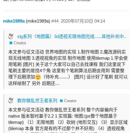
mike1989a
(mike1989a)
#44
2020年07月10日 04:14
slg系列（地图篇）3d透视无限地图完成......其他补充中..
Creator
本文参与征文活动 世界地图的实现 1.制作地图 2.魔改源码实
现无线地图 3.透视视角的实现 制作地图 使用tilemap 1.学会使
用笔刷 [图片] 关于这个大家可以自己去找课程 我们这里说下
笔刷主要的是找4个角 这里有个笔刷算法后期会用到 需要整
理下后期添加
（待补充........） [图片] 设计好了笔刷 就可以
这样绘制了 另外 后期还…
教你做乱世王者系列
Creator
本文参与征文活动 教你做乱世王者系列 整个内容偏向于
native 版本暂时基于2.2 1 实现篇: 地图:(ps整个地图基于
tilemap) （1）无限地图 （2）砍树 (地形交互) （3）显示区域
(tilemap 本身 官方是有的不过那个并不好用) （4）透视视角