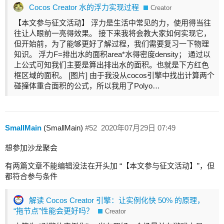
Cocos Creator 水的浮力实现过程
Creator
【本文参与征文活动】 浮力是生活中常见的力，使用得当往
往让人眼前一亮得效果。 接下来我将会教大家如何实现它，
但开始前，为了能够更好了解过程，我们需要复习一下物理
知识。 浮力F=排出水的面积area*水得密度density； 通过以
上公式可知我们主要是算出排出水的面积。也就是下方红色
框区域的面积。 [图片] 由于我没从cocos引擎中找出计算两个
碰撞体重合面积的公式，所以我用了Polyo…
SmallMain
(SmallMain)
#52
2020年07月29日 07:49
想参加沙龙聚会
有两篇文章不能编辑没法在开头加 “【本文参与征文活动】”，但
都符合参与条件
解读 Cocos Creator 引擎：让实例化快 50% 的原理，
“拖节点”性能会更好吗？
Creator