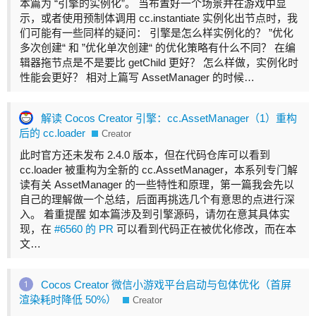
本篇为 “引擎的实例化”。 当布置好一个场景并在游戏中显
示，或者使用预制体调用 cc.instantiate 实例化出节点时，我
们可能有一些同样的疑问： 引擎是怎么样实例化的？ ”优化
多次创建“ 和 ”优化单次创建“ 的优化策略有什么不同？ 在编
辑器拖节点是不是要比 getChild 更好？ 怎么样做，实例化时
性能会更好？ 相对上篇写 AssetManager 的时候…
解读 Cocos Creator 引擎：cc.AssetManager（1）重构
后的 cc.loader
Creator
此时官方还未发布 2.4.0 版本，但在代码仓库可以看到
cc.loader 被重构为全新的 cc.AssetManager，本系列专门解
读有关 AssetManager 的一些特性和原理，第一篇我会先以
自己的理解做一个总结，后面再挑选几个有意思的点进行深
入。 着重提醒 如本篇涉及到引擎源码，请勿在意其具体实
现，在
#6560 的 PR
可以看到代码正在被优化修改，而在本
文…
Cocos Creator 微信小游戏平台启动与包体优化（首屏
渲染耗时降低 50%）
Creator